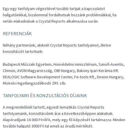
Egy-egy tanfolyam végeztével tovább tartjuk a kapcsolatot
hallgatóinkkal, bizalommal fordulhatnak hozzánk problémáikkal, ha
netán elakadnának a Crystal Reports alkalmazása során.
REFERENCIÁK
Néhány partnerünk, akiknél Crystal Reports tanfolyamot, illetve
konzultációt tartottunk:
Budapesti Műszaki Egyetem, Honvédelmi minisztérium, Sanofi-Aventis,
Chinoin, AVON Magyarország, OBI Hungary, Bakony Ipari Kerámia Kft.
DEALOGIC Software Development Center, Fe-tools Kft., Dexion Hungary,
Miskolci Ingatlangazdálkodó ZRt. stb.
TANFOLYAMI ÉS KONZULTÁCIÓS DÍJAINK
A megrendelőnél tartott, egyedi tematikás Crystal Reports
tanfolyamaink, konzultációink árai a következőképpen alakulnak.
Alapóradíjunk 16 000 Ft+ÁFA, mely egy fő képzését tartalmazza. Minden
további hallgató 3000 Ft-tal emeli az óradíj mértékét.