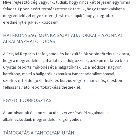
Mivel fejlesztő cég vagyunk, tudjuk, hogy nincs két teljesen egyforma
feladat. Éppen ezért természetesnek tartjuk, hogy tematikáinkat a
megrendelővel egyeztetve „testre szabjuk”, hogy a legjobb
eredményt érjük el – közösen!
HATÉKONYSÁG, MUNKA SAJÁT ADATOKKAL – AZONNAL
ALKALMAZHATÓ TUDÁS
A Crsytal Reports tanfolyamok és konzultációk során törekszünk arra,
hogy a megrendelő saját adataival dolgozzunk, azokon mutatva be a
Crystal Reports működését a hallgatóknak. Ez a módszer nagyon
hatékony, mivel a hallgatók számukra ismert adatállománnyal,
szerkezettel dolgozhatnak, és kurzus végére már valós, élesben
felhasználható reportokat készíthetnek el.
EGYEDI IDŐBEOSZTÁS
A tanfolyamok és konzultációk szervezésénél rugalmasan
alkalmazkodunk megrendelőink igényeihez.
TÁMOGATÁS A TANFOLYAM UTÁN