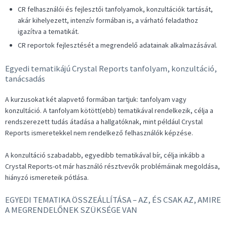
CR felhasználói és fejlesztői tanfolyamok, konzultációk tartását,
akár kihelyezett, intenzív formában is, a várható feladathoz
igazítva a tematikát.
CR reportok fejlesztését a megrendelő adatainak alkalmazásával.
Egyedi tematikájú Crystal Reports tanfolyam, konzultáció,
tanácsadás
A kurzusokat két alapvető formában tartjuk: tanfolyam vagy
konzultáció. A tanfolyam kötött(ebb) tematikával rendelkezik, célja a
rendszerezett tudás átadása a hallgatóknak, mint például Crystal
Reports ismeretekkel nem rendelkező felhasználók képzése.
A konzultáció szabadabb, egyedibb tematikával bír, célja inkább a
Crystal Reports-ot már használó résztvevők problémáinak megoldása,
hiányzó ismereteik pótlása.
EGYEDI TEMATIKA ÖSSZEÁLLÍTÁSA – AZ, ÉS CSAK AZ, AMIRE
A MEGRENDELŐNEK SZÜKSÉGE VAN