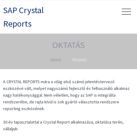
SAP Crystal
Reports
OKTATÁS
Home
Oktatás
A CRYSTAL REPORTS mára a világ első számú jelentéstervező
eszközévé vált, melyet nagyszámú fejlesztő és felhasználó alkalmaz
nagy hatékonysággal. Nem véletlen, hogy az SAP is integrálta
rendszerébe, de rajta kívül is sok gyártó választotta rendszere
reporting eszközének.
30 év tapasztalattal a Crystal Report alkalmazása, oktatása terén,
vállaljuk: